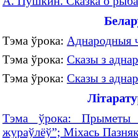
А. Пушкин. Сказка о рыба
Белар
Тэма ўрока:
Аднародныя ч
Тэма ўрока:
Сказы з аднар
Тэма ўрока:
Сказы з аднар
Літарат
Тэма ўрока: Прыметы 
жураўлёў”; Міхась Пазня