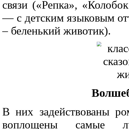
связи («Репка», «Колобо
— с детским языковым от
– беленький животик).
Волшеб
В них задействованы ро
воплощены самые лу