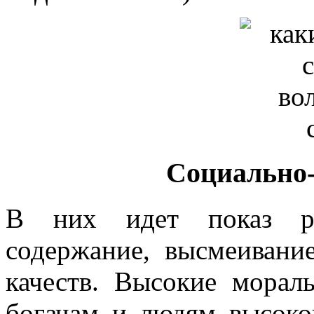
Социально-
В них идет показ ре
содержание, высмеивани
качеств. Высокие морал
богачам и людям высоког