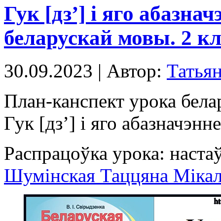
Гук [дз’] і яго абазна
беларускай мовы. 2 кл
30.09.2023 | Автор:
Татья
План-канспект урока белар
Гук [дз’] і яго абазначэнн
Распрацоўка урока: наста
Шумінская Таццяна Мікал