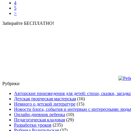
4
5
>
Забирайте БЕСПЛАТНО!
Рубрики
Авторские произведения для детей: стихи, сказки, загадк
Детская творческая мастерская
(16)
Немного о детской литературе
(15)
Новости блога, события и интервью с интересными людь
Онлайн-дневник ребенка
(10)
Педагогическая кладовая
(29)
Разработки уроков
(235)
Рубрика Родительская
(37)