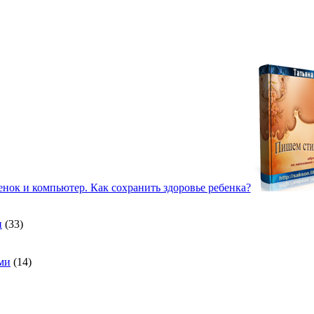
и
(33)
ми
(14)