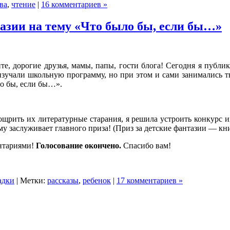
ва
,
чтение
|
16 комментариев »
азии на тему «Что было бы, если бы…»
е, дорогие друзья, мамы, папы, гости блога! Сегодня я публик
о изучали школьную программу, но при этом и сами занимались 
ло бы, если бы…».
ощрить их литературные старания, я решила устроить конкурс и
му заслуживает главного приза! (Приз за детские фантазии — кни
ентариями!
Голосование окончено.
Спасибо вам!
адки
| Метки:
рассказы
,
ребенок
|
17 комментариев »