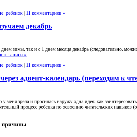
ие
,
ребенок
|
11 комментариев »
изучаем декабрь
м днем зимы, так и с 1 днем месяца декабрь (следовательно, можн
сть записи »
ие
,
ребенок
|
11 комментариев »
через адвент-календарь (переходим к ч
 у меня зрела и просилась наружу одна идея: как заинтересовать
оятельный процесс ребенка по освоению читательских навыков (о
— причины