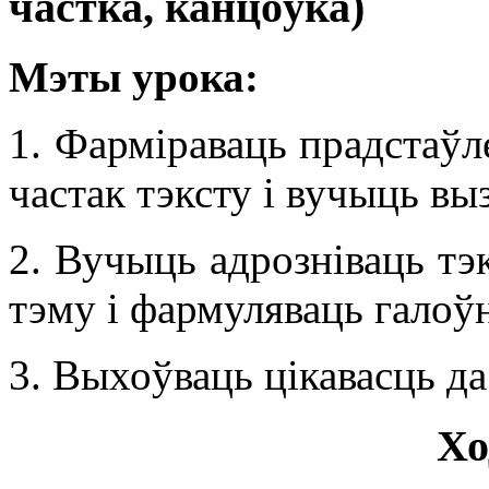
частка, канцоўка)
Мэты урока:
1. Фарміраваць прадстаўл
частак тэксту і вучыць выз
2. Вучыць адрозніваць тэк
тэму і фармуляваць галоў
3. Выхоўваць цікавасць д
Хо