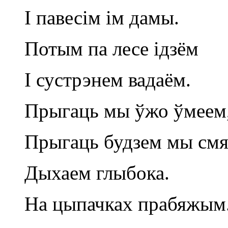
I павесім ім дамы.
Потым па лесе ідзём
I сустрэнем вадаём.
Прыгаць мы ўжо ўмеем
Прыгаць будзем мы смя
Дыхаем глыбока.
На цыпачках прабяжым