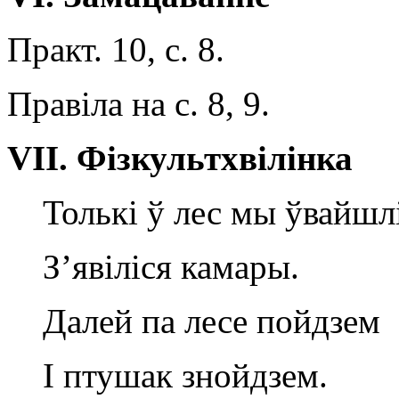
Практ. 10, с. 8.
Правіла на с. 8, 9.
V
І
I
.
Фізкультхвілінка
Толькі ў лес мы ўвайш
З’явіліся камары.
Далей па лесе пойдзем
I птушак знойдзем.