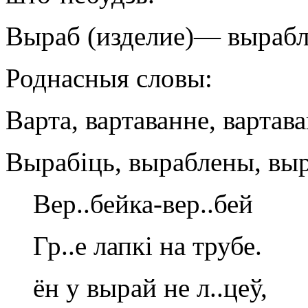
Выраб (изделие)— вырабл
Роднасныя словы:
Варта, вартаванне, вартава
Вырабіць, выраблены, выр
Вер..бейка-вер..бей
Гр..е лапкі на трубе.
ён у вырай не л..цеў,