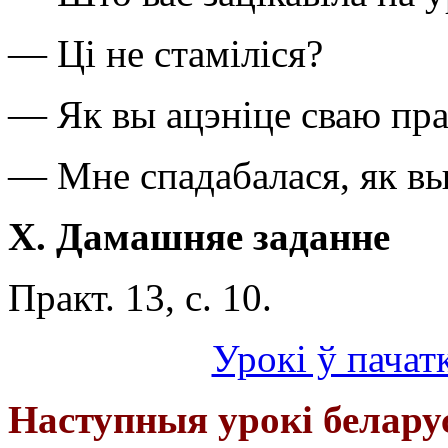
— Ці не стаміліся?
— Як вы ацэніце сваю пр
— Мне спадабалася, як вы
X
.
Дамашняе заданне
Практ. 13, с. 10.
Урокі ў пачат
Наступныя урокі белару