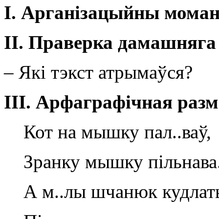
I
. Арганізацыйны мома
ІІ. Праверка дамашняга
– Які тэкст атрымаўся?
ІІІ. Арфаграфічная разм
Кот на мышку пал..ваў,
Зранку мышку пільнава.
А м..лы шчанюк кудлат