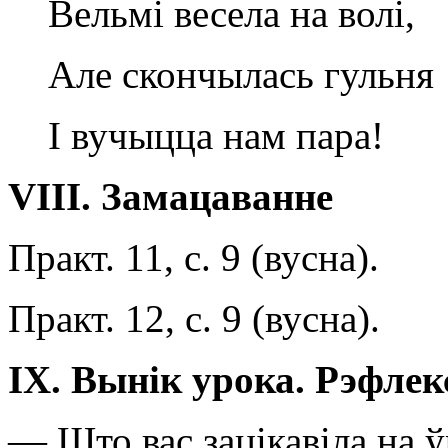
Вельмі весела на волі,
Але скончылась гульня
I вучыцца нам пара!
VIII
. Замацаванне
Практ. 11, с. 9 (вусна).
Практ. 12, с. 9 (вусна).
IX
. Вынік урока. Рэфлек
— Што вас зацікавіла на 