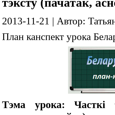
тэксту (пачатак, ас
2013-11-21
| Автор:
Татья
План канспект урока Бела
Тэма урока: Часткі т