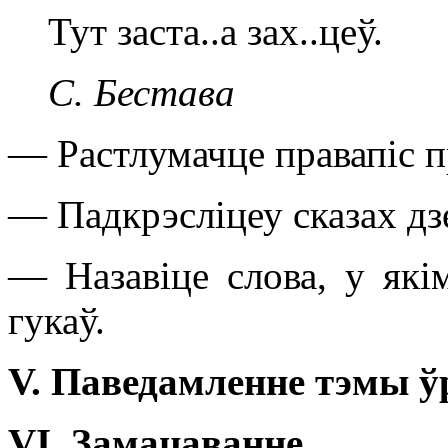
Тут заста..а зах..цеў.
С. Бестава
— Растлумачце правапіс 
— Падкрэсліцеу сказах дзе
— Назавіце слова, у якім
гукаў.
V
.
Паведамленне тэмы ў
VI
.
Замацаванне