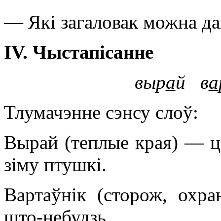
— Які загаловак можна да
IV
. Чыстапісанне
выр
а
й в
а
Тлумачэнне сэнсу слоў:
Вырай (теплые края) — ц
зіму птушкі.
Вартаўнік (сторож, охра
што-небудзь.