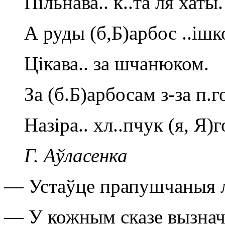
Пільнава.. к..та ля хаты.
А руды (б,Б)арбос ..іш
Цікава.. за шчанюком.
За (б.Б)арбосам з-за п.г
Назіра.. хл..пчук (я, Я)г
Г. Аўласенка
— Устаўце прапушчаныя л
— У кожным сказе вызначц