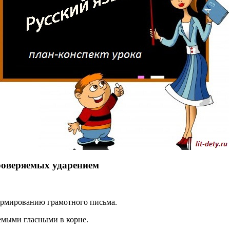
проверяемых ударением
ормированию грамотного письма.
емыми гласными в корне.