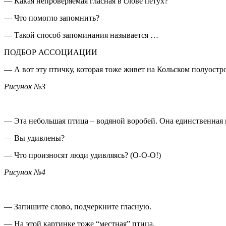
— Какая непроверяемая гласная в слове петух?
— Что помогло запомнить?
— Такой способ запоминания называется …
ПОДБОР АССОЦИАЦИИ
— А вот эту птичку, которая тоже живет на Кольском полуостр
Рисунок №3
— Эта небольшая птица – водяной воробей. Она единственная из
— Вы удивлены?
— Что произносят люди удивляясь? (О-О-О!)
Рисунок №4
— Запишите слово, подчеркните гласную.
— На этой картинке тоже “местная” птица.