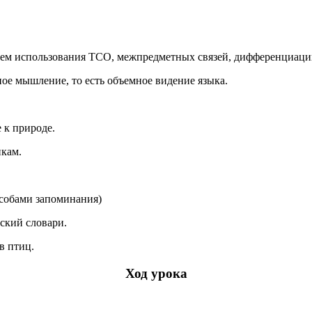
тем использования ТСО, межпредметных связей, дифференциаци
ое мышление, то есть объемное видение языка.
 к природе.
икам.
собами запоминания)
ский словари.
в птиц.
Ход урока