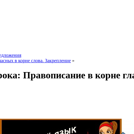
редложения
ласных в корне слова. Закрепление
»
урока: Правописание в корне г