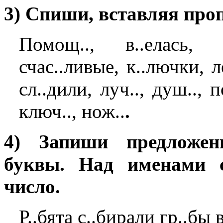
3) Спиши, вставляя про
Помощ.., в..елась, п
счас..ливые, к..лючки, ле
сл..дили, луч.., душ.., п
ключ.., нож..
.
4) Запиши предложен
буквы. Над именами с
число.
Р..бята с..бирали гр..бы 