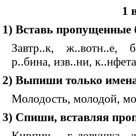
1 
1) Вставь пропущенные 
Завтр..к, ж..вотн..е, б
р..бина, изв..ни, к..нфета
2) Выпиши только имена
Молодость, молодой, мо
3) Спиши, вставляя про
Кирпич.., г..ловушка, ж.