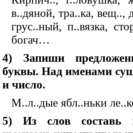
в..дяной, тра..ка, вещ.., 
грус..ный, п..вязка, сто
богач…
4) Запиши предложен
буквы. Над именами су
и число.
М..л..дые ябл..ньки ле..к
5) Из слов составь 