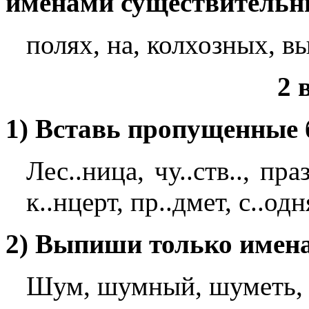
именами существительны
полях, на, колхозных, в
2 
1) Вставь пропущенные 
Лес..ница, чу..ств.., праз
к..нцерт, пр..дмет, с..од
2) Выпиши только имена
Шум, шумный, шуметь,