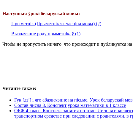
Наступныя ўрокі беларускай мовы:
Прыметнік (Прыметнік як часціна мовы) (2)
Вызначэнне роду прыметнікаў (1)
Чтобы не пропустить ничего, что происходит и публикуется на
Читайте также:
Гук [дз’] і яго абазначэнне на пісьме. Урок беларускай мов
Состав числа 8. Конспект урока математики в 1 классе
ОБЖ 4 класс. Конспект занятия по теме: Личная и колле
транспортном средстве при следовании с родителями, в г