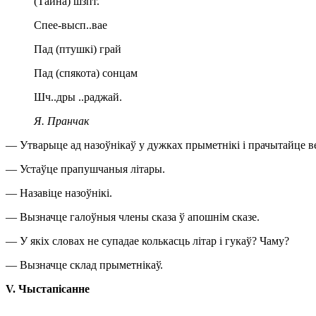
(Тайна) шзпт.
Спее-высп..вае
Пад (птушкі) грай
Пад (спякота) сонцам
Шч..дры ..раджай.
Я. Пранчак
— Утварыце ад назоўнікаў у дужках прыметнікі і прачытайце в
— Устаўце прапушчаныя літары.
— Назавіце назоўнікі.
— Вызначце галоўныя члены сказа ў апошнім сказе.
— У якіх словах не супадае колькасць літар і гукаў? Чаму?
— Вызначце склад прыметнікаў.
V
. Чыстапісанне