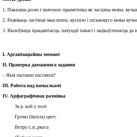
1. Паказаць ролю і значэнне прыметніка як часціны мовы, вучы
2. Развіваць лагічнае мысленне, вусную і пісьмовуго мовы вучн
3. Выхоўваць працавітасць, пачуццё павагі і зацікаўленасць да 
I
. Арганізацыйны момант
ІІ. Праверка дамашняга задання
– Якія пытанні паставілі?
ІІІ. Работа над памылкамі
І
V
. Арфаграфічная размінка
За р..кой у полі
Грэчкі (бяліла) цвет.
Ветру г..в..ркога