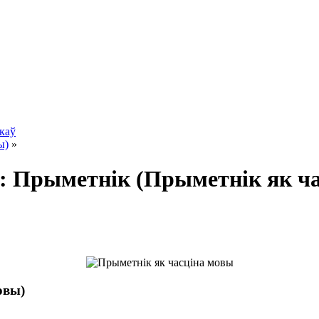
ікаў
ы)
»
к: Прыметнік (Прыметнік як ч
овы)