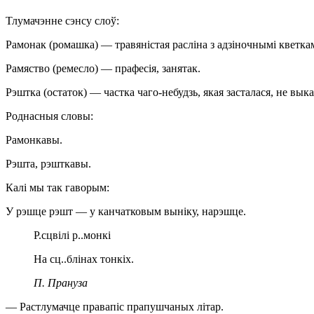
Тлумачэнне сэнсу слоў:
Рамонак (ромашка) — травяністая расліна з адзіночнымі кветкамі
Рамяство (ремесло) — прафесія, занятак.
Рэштка (остаток) — частка чаго-небудзь, якая засталася, не выка
Роднасныя словы:
Рамонкавы.
Рэшта, рэшткавы.
Калі мы так гаворым:
У рэшце рэшт — у канчатковым выніку, нарэшце.
Р.сцвілі р..монкі
На сц..блінах тонкіх.
П. Прануза
— Растлумачце правапіс прапушчаных літар.