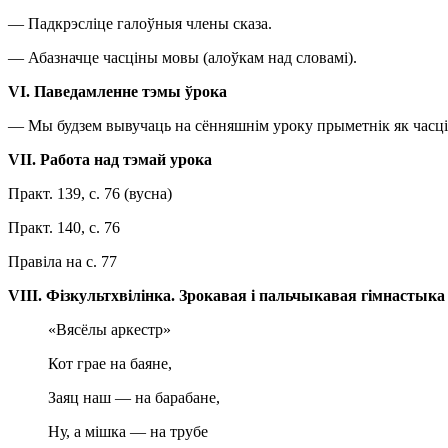
— Падкрэсліце галоўныя члены сказа.
— Абазначце часціны мовы (алоўкам над словамі).
VI
.
Паведамленне тэмы ўрока
— Мы будзем вывучаць на сённяшнім уроку прыметнік як часц
V
І
I
.
Работа над тэмай урока
Практ. 139, с. 76 (вусна)
Практ. 140, с. 76
Правіла на с. 77
VI
І
I
.
Фізкультхвілінка.
Зрокавая і пальчыкавая гімнастыка
«Вясёлы аркестр»
Кот грае на баяне,
Заяц наш — на барабане,
Ну, а мішка — на трубе