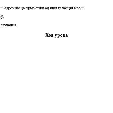
ць адрозніваць прыметнік ад іншых часцін мовы;
яў;
навучання.
Ход урока