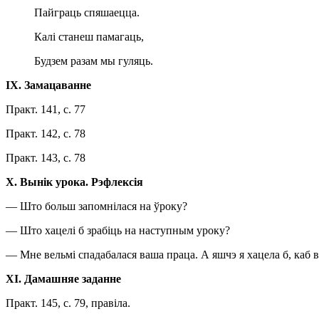
Пайграць спяшаецца.
Калі станеш памагаць,
Будзем разам мы гуляць.
IX
.
Замацаванне
Практ. 141, с. 77
Практ. 142, с. 78
Практ. 143, с. 78
X
.
Вынік урока. Рэфлексія
— Што больш запомнілася на ўроку?
— Што хацелі б зрабіць на наступным уроку?
— Мне вельмі спадабалася ваша праца. А яшчэ я хацела б, каб 
XI
.
Дамашняе заданне
Практ. 145, с. 79, правіла.