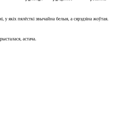
, у якіх пялёсткі звычайна белыя, а сярэдзіна жоўтая.
рысталася, астача.