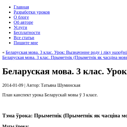
Главная
Разработки уроков
О блоге
Об авторе
Услуги
Бесплатности
Все статьи
Пишите мне
«
Беларуская мова. 3 клас. Урок: Вызначэнне роду і ліку назоўн
Беларуская мова. 3 клас. Прыметнік (Прыметнік як часціна мов
Беларуская мова. 3 клас. Уро
2014-01-09
| Автор:
Татьяна Шуминская
План канспект урока Беларускай мовы ў 3 класе.
Тэма ўрока: Прыметнік (Прыметнік як часціна м
Мэты ўрока: