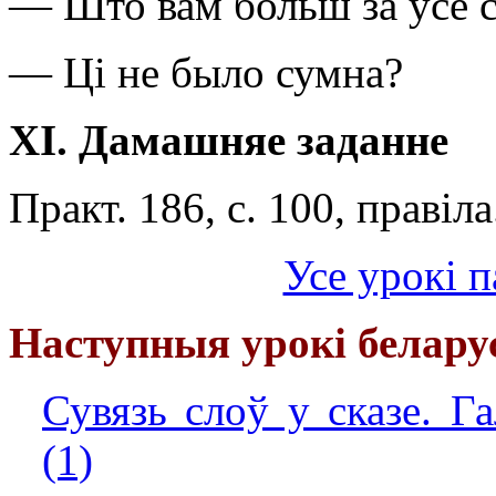
— Што вам больш за ўсё 
— Ці не было сумна?
X
І
.
Дамашняе заданне
Практ. 186, с. 100, правіла
Усе урокі 
Наступныя урокі белару
Сувязь слоў у сказе. Г
(1)