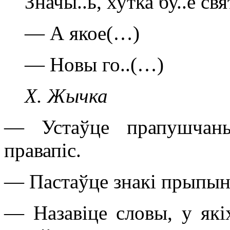
Значы..ь, хутка бу..е св
— А якое(…)
— Новы го..(…)
X. Жычка
— Устаўце прапушчаны
правапіс.
— Пастаўце знакі прыпынк
— Назавіце словы, у якіх