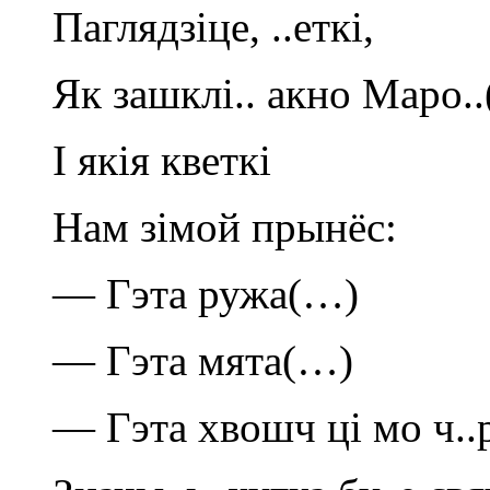
Паглядзіце, ..еткі,
Як зашклі.. акно Маро.
I якія кветкі
Нам зімой прынёс:
— Гэта ружа(…)
— Гэта мята(…)
— Гэта хвошч ці мо ч..