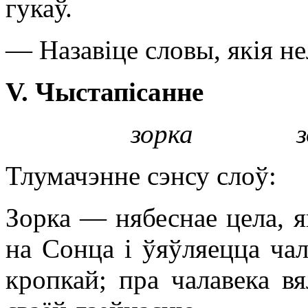
гукаў.
— Назавіце словы, якія не
V
. Чыстапісанне
зорка з
Тлумачэнне сэнсу слоў:
Зорка — нябеснае цела, я
на Сонца і ўяўляецца ча
кропкай; пра чалавека вял