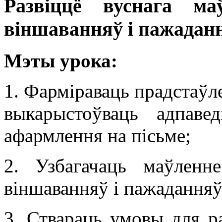
Развіццё вуснага ма
віншаванняў і пажадан
Мэты урока:
1. Фарміраваць прадстаўл
выкарыстоўваць адпав
афармлення на пісьме;
2. Узбагачаць маўленн
віншаванняў і пажаданняў
3. Ствараць умовы для р