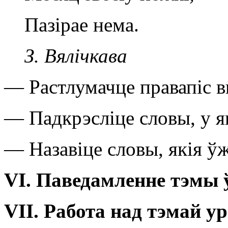
Пазірае нема.
З. Вялічкава
— Растлумачце правапіс в
— Падкрэсліце словы, у я
— Назавіце словы, якія ў
VI
.
Паведамленне тэмы 
VII
.
Работа над тэмай у