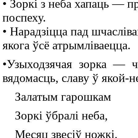
• Зоркі з неба хапаць — пр
поспеху.
• Нарадзіцца пад шчасліва
якога ўсё атрымліваецца.
•Узыходзячая зорка — ч
вядомасць, славу ў якой-н
Залатым гарошкам
Зоркі ўбралі неба,
Месяц звесіў ножкі,