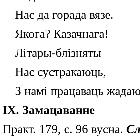
Нас да горада вязе.
Якога? Казачнага!
Літары-блізняты
Нас сустракаюць,
З намі працаваць жадаю
І
X
.
Замацаванне
Практ. 179, с. 96 вусна.
Сл