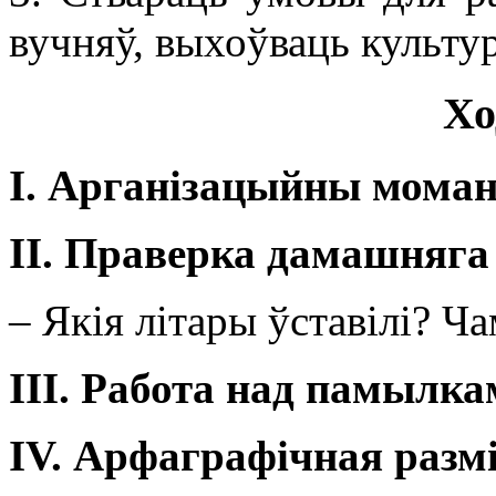
вучняў, выхоўваць культур
Хо
I
. Арганізацыйны мома
ІІ. Праверка дамашняга
– Якія літары ўставілі? Ч
ІІІ. Работа над памылка
IV.
Арфаграфічная разм