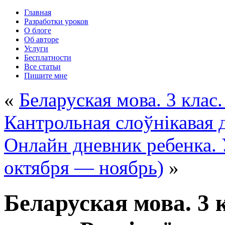
Главная
Разработки уроков
О блоге
Об авторе
Услуги
Бесплатности
Все статьи
Пишите мне
«
Беларуская мова. 3 клас
Кантрольная слоўнікавая 
Онлайн дневник ребенка. 
октября — ноябрь)
»
Беларуская мова. 3 