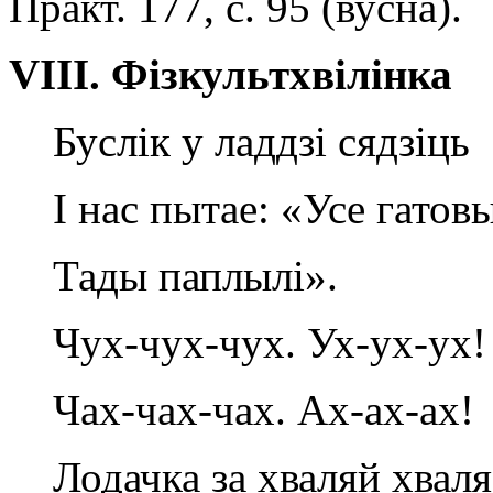
Практ. 177, с. 95 (вусна).
V
І
II
.
Фізкультхвілінка
Буслік у ладдзі сядзіць
I нас пытае: «Усе гатов
Тады паплылі».
Чух-чух-чух. Ух-ух-ух!
Чах-чах-чах. Ах-ах-ах!
Лодачка за хваляй хваля