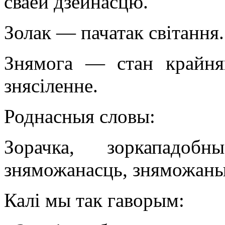
сваёй дзейнасцю.
Золак — пачатак світання.
Знямога — стан крайняй
знясіленне.
Роднасныя словы:
Зорачка, зоркападобн
зняможанасць, зняможаны
Калі мы так гаворым: