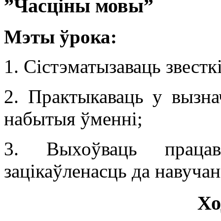
”Часціны мовы”
Мэты ўрока:
1. Сістэматызаваць звестк
2. Практыкаваць у вызна
набытыя ўменні;
3. Выхоўваць працав
зацікаўленасць да навучан
Хо