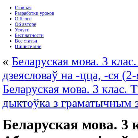
Главная
Разработки уроков
О блоге
Об авторе
Услуги
Бесплатности
Все статьи
Пишите мне
«
Беларуская мова. 3 клас
дзеясловаў на -цца, -ся (2-
Беларуская мова. 3 клас. 
дыктоўка з граматычным 
Беларуская мова. 3 