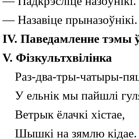
— Падкрэсліце назоўнікі.
— Назавіце прыназоўнікі.
І
V
.
Паведамленне тэмы 
V
.
Фізкультхвілінка
Раз-два-тры-чатыры-пяц
У ельнік мы пайшлі гул
Ветрык ёлачкі хістае,
Шышкі на зямлю кідае.