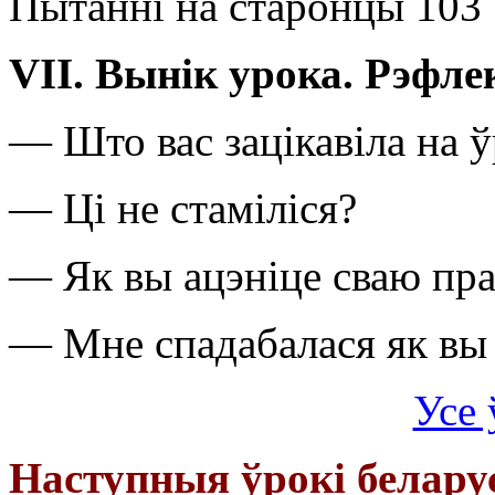
Пытанні на старонцы 103
V
І
I
.
Вынік урока. Рэфле
— Што вас зацікавіла на 
— Ці не стаміліся?
— Як вы ацэніце сваю пр
— Мне спадабалася як вы 
Усе 
Наступныя ўрокі белару