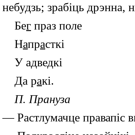
небудзь; зрабіць дрэнна, 
Бе
г
праз поле
Н
а
пр
а
сткі
У адве
д
кі
Да р
а
кі.
П. Прануза
— Растлумачце правапіс в