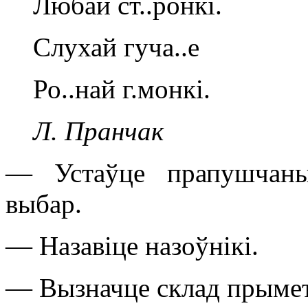
Любай ст..ронкі.
Слухай гуча..е
Ро..най г.монкі.
Л. Пранчак
— Устаўце прапушчаны
выбар.
— Назавіце назоўнікі.
— Вызначце склад прымет