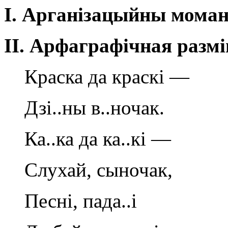
I
. Арганізацыйны мома
II
.
Арфаграфічная размі
Краска да краскі —
Дзі..ны в..ночак.
Ка..ка да ка..кі —
Слухай, сыночак,
Песні, пада..і