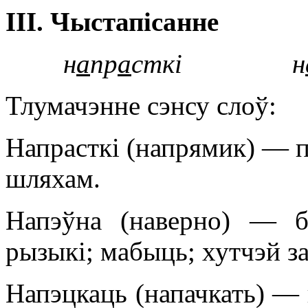
I
ІІ. Чыстапісанне
н
а
пр
а
сткі н
Тлумачэнне сэнсу слоў:
Напрасткі (напрямик) — п
шляхам.
Напэўна (наверно) — бе
рызыкі; мабыць; хутчэй за
Напэцкаць (напачкать) — 