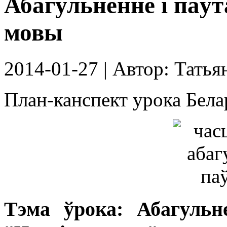
Абагульненне і паўт
мовы
2014-01-27
| Автор:
Татья
План-канспект урока Бела
Тэма ўрока: Абагульн