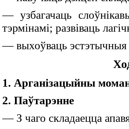
— узбагачаць слоўнікав
тэрмінамі; развіваць лагі
— выхоўваць эстэтычныя 
Хо
1. Арганізацыйны мома
2. Паўтарэнне
— З чаго складаецца апавя