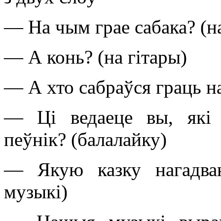
— На чым грае сабака? (н
— А конь? (на гітары)
— А хто сабраўся граць н
— Ці ведаеце вы, які
пеўнік? (балалайку)
— Якую казку нагадва
музыкі)