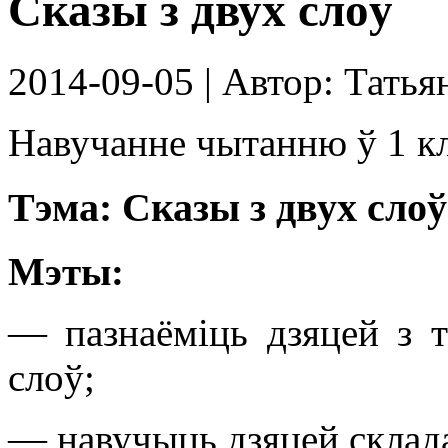
Сказы з двух слоў
2014-09-05
| Автор:
Татья
Навучанне чытанню ў 1 кл
Тэма: Сказы з двух слоў
Мэты:
— пазнаёміць дзяцей з 
слоў;
— навучыць дзяцей склада