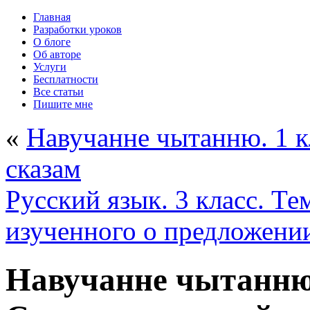
Главная
Разработки уроков
О блоге
Об авторе
Услуги
Бесплатности
Все статьи
Пишите мне
«
Навучанне чытанню. 1 кл
сказам
Русский язык. 3 класс. Т
изученного о предложени
Навучанне чытанню.