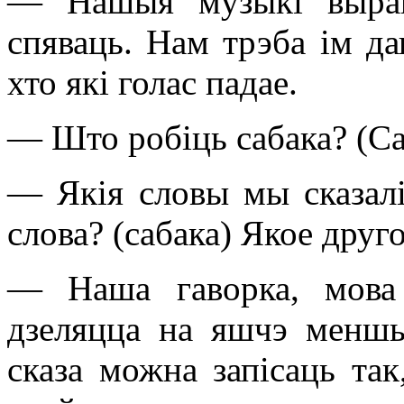
— Нашыя музыкі выраш
спяваць. Нам трэба ім да
хто які голас падае.
— Што робіць сабака? (Са
— Якія словы мы сказалі
слова? (сабака) Якое друг
— Наша гаворка, мова 
дзеляцца на яшчэ менш
сказа можна запісаць так