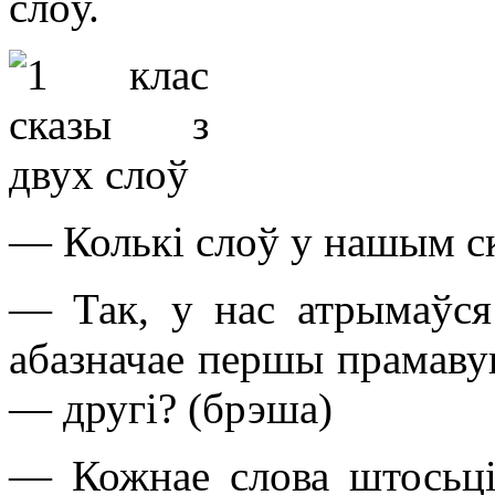
слоў.
— Колькі слоў у нашым с
— Так, у нас атрымаўся 
абазначае першы прамавуг
— другі? (брэша)
— Кожнае слова штосьці