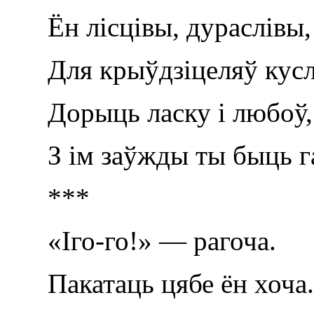
Ён лісцівы, дураслівы,
Для крыўдзіцеляў кусл
Дорыць ласку і любоў,
З ім заўжды ты быць га
***
«Іго-го!» — рагоча.
Пакатаць цябе ён хоча.