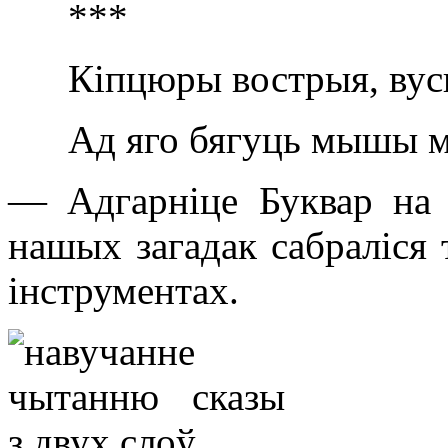
***
Кіпцюры вострыя, вус
Ад яго бягуць мышы мн
— Адгарніце Буквар на 
нашых загадак сабраліся 
інструментах.