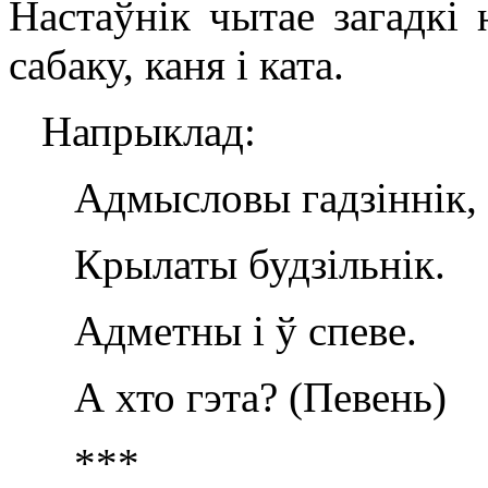
Настаўнік чытае загадкі 
сабаку, каня і ката.
Напрыклад:
Адмысловы гадзіннік,
Крылаты будзільнік.
Адметны і ў спеве.
А хто гэта? (Певень)
***