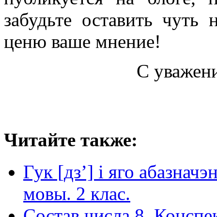
забудьте оставить чуть
ценю ваше мнение!
С уважен
Читайте также:
Гук [дз’] і яго абазнач
мовы. 2 клас.
Состав числа 8. Конспе