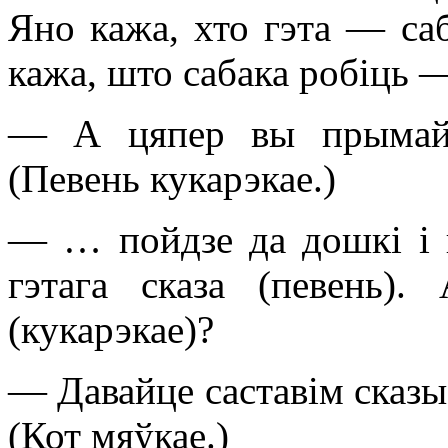
Яно кажа, хто гэта — саб
кажа, што сабака робіць 
— А цяпер вы прымайц
(Певень кукарэкае.)
— … пойдзе да дошкі і 
гэтага сказа (певень)
(кукарэкае)?
— Давайце саставім сказы 
(Кот мяўкае.)