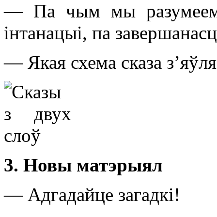
— Па чым мы разумеем, 
інтанацыі, па завершанасц
— Якая схема сказа з’яўл
3. Новы матэрыял
— Адгадайце загадкі!