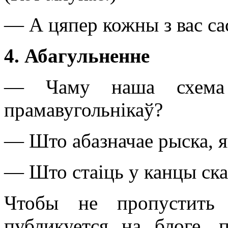
— А цяпер кожны з вас сас
4. Абагульненне
— Чаму наша схема 
прамавугольнікаў?
— Што абазначае рыска, я
— Што стаіць у канцы ска
Чтобы не пропустить 
публикуется на блоге, 