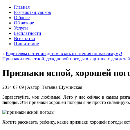
Главная
Разработки уроков
О блоге
Об авторе
Услуги
Бесплатности
Все статьи
Пишите мне
«
Родителям о чтении детям: взять от чтения по максимуму!
Признаки ненастной, дождливой погоды в картинках для детей
Признаки ясной, хорошей пог
2014-07-09
| Автор:
Татьяна Шуминская
Здравствуйте, мои любимые! Лето у нас сейчас в самом раз
погоды
. Эти признаки хорошей погоды я не просто складирую
Хотите рассказать ребенку, какие признаки хорошей погоды ес