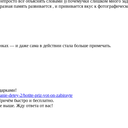
епросто все объяснять словами )) почемучки слишком много зада
азная память развивается , и прививается вкус к фотографическо
нках — и даже сама в действии стала больше примечать.
одарками!
nie-detey-2/hotite-priz-vot-on-zabirayte
Причём быстро и бесплатно.
е выше. Жду ответа от вас!