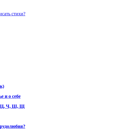
к)
 и о себе
, Ц, Ч, Ш, Щ
трудолюбия?